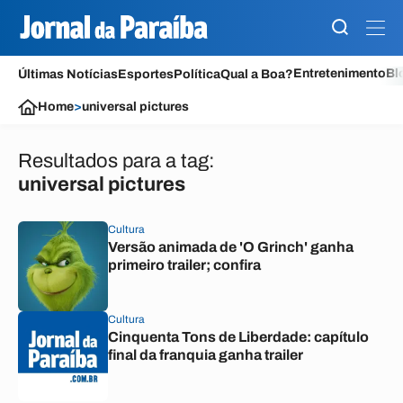
Entretenimento
Bl
Últimas Notícias
Esportes
Política
Qual a Boa?
Home
>
universal pictures
Resultados para a tag:
universal pictures
Cultura
Versão animada de 'O Grinch' ganha
primeiro trailer; confira
Cultura
Cinquenta Tons de Liberdade: capítulo
final da franquia ganha trailer