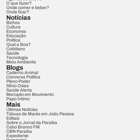
O que fazer?
Onde comer e beber?
Onde ficar?
Notícias
Bichos
Cultura
Economia
Educação
Política
Qual a Boa?
Cotidiano
Saúde
Tecnologia
Meio Ambiente
Blogs
Caderno Animal
Conversa Política
Pleno Poder
Sílvio Osias
Saúde Alerta
Mercado em Movimento
Papo Íntimo
Mais
Últimas Notícias
Tábuas de Marés em João Pessoa
Editais
Sobre o Jornal da Paraíba
Cabo Branco FM
CBN Paraíba
Expediente