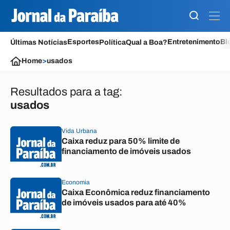
Esportes
Entretenimento
Bl
Últimas Notícias
Política
Qual a Boa?
Home
>
usados
Resultados para a tag:
usados
Vida Urbana
Caixa reduz para 50% limite de
financiamento de imóveis usados
Economia
Caixa Econômica reduz financiamento
de imóveis usados para até 40%