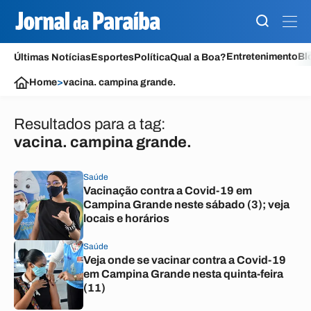
Entretenimento
Bl
Últimas Notícias
Esportes
Política
Qual a Boa?
Home
>
vacina. campina grande.
Resultados para a tag:
vacina. campina grande.
Saúde
Vacinação contra a Covid-19 em
Campina Grande neste sábado (3); veja
locais e horários
Saúde
Veja onde se vacinar contra a Covid-19
em Campina Grande nesta quinta-feira
(11)