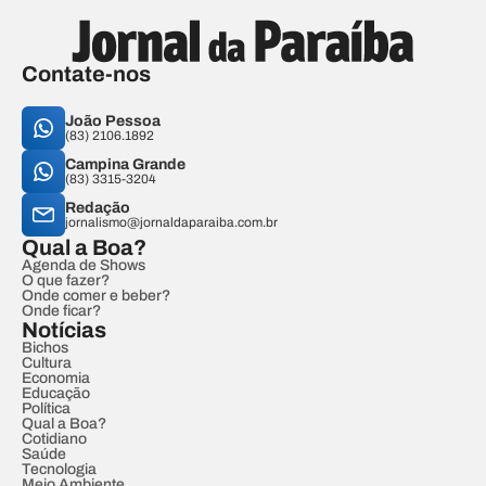
Contate-nos
João Pessoa
(83) 2106.1892
Campina Grande
(83) 3315-3204
Redação
jornalismo@jornaldaparaiba.com.br
Qual a Boa?
Agenda de Shows
O que fazer?
Onde comer e beber?
Onde ficar?
Notícias
Bichos
Cultura
Economia
Educação
Política
Qual a Boa?
Cotidiano
Saúde
Tecnologia
Meio Ambiente