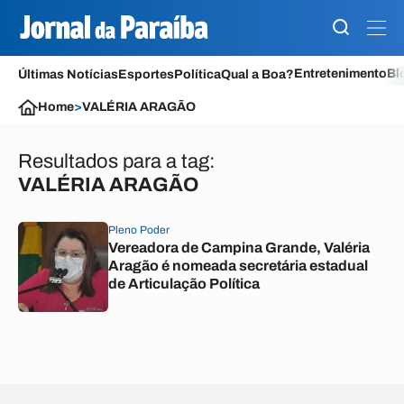
Entretenimento
Bl
Últimas Notícias
Esportes
Política
Qual a Boa?
Home
>
VALÉRIA ARAGÃO
Resultados para a tag:
VALÉRIA ARAGÃO
Pleno Poder
Vereadora de Campina Grande, Valéria
Aragão é nomeada secretária estadual
de Articulação Política