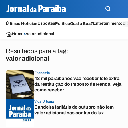
Esportes
Entretenimento
Bl
Últimas Notícias
Política
Qual a Boa?
Home
>
valor adicional
Resultados para a tag:
valor adicional
Economia
48 mil paraibanos vão receber lote extra
da restituição do Imposto de Renda; veja
como receber
Vida Urbana
Bandeira tarifária de outubro não tem
valor adicional nas contas de luz