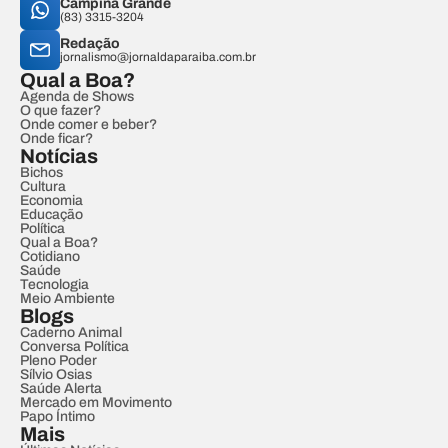
Campina Grande
(83) 3315-3204
Redação
jornalismo@jornaldaparaiba.com.br
Qual a Boa?
Agenda de Shows
O que fazer?
Onde comer e beber?
Onde ficar?
Notícias
Bichos
Cultura
Economia
Educação
Política
Qual a Boa?
Cotidiano
Saúde
Tecnologia
Meio Ambiente
Blogs
Caderno Animal
Conversa Política
Pleno Poder
Sílvio Osias
Saúde Alerta
Mercado em Movimento
Papo Íntimo
Mais