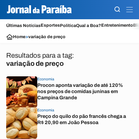
Esportes
Entretenimento
Bl
Últimas Notícias
Política
Qual a Boa?
Home
>
variação de preço
Resultados para a tag:
variação de preço
Economia
Procon aponta variação de até 120%
nos preços de comidas juninas em
Campina Grande
Economia
Preço do quilo do pão francês chega a
R$ 20,90 em João Pessoa