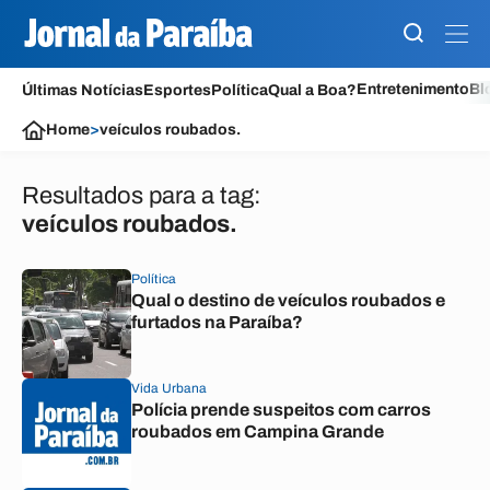
Entretenimento
Bl
Últimas Notícias
Esportes
Política
Qual a Boa?
Home
>
veículos roubados.
Resultados para a tag:
veículos roubados.
Política
Qual o destino de veículos roubados e
furtados na Paraíba?
Vida Urbana
Polícia prende suspeitos com carros
roubados em Campina Grande