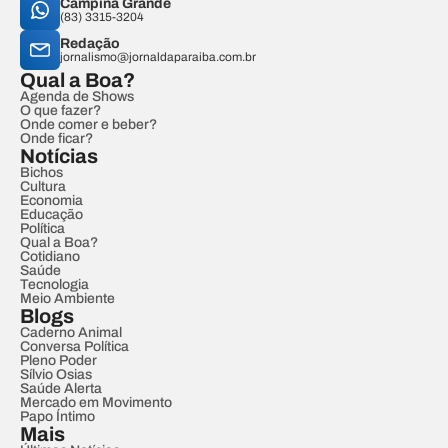
Campina Grande
(83) 3315-3204
Redação
jornalismo@jornaldaparaiba.com.br
Qual a Boa?
Agenda de Shows
O que fazer?
Onde comer e beber?
Onde ficar?
Notícias
Bichos
Cultura
Economia
Educação
Política
Qual a Boa?
Cotidiano
Saúde
Tecnologia
Meio Ambiente
Blogs
Caderno Animal
Conversa Política
Pleno Poder
Sílvio Osias
Saúde Alerta
Mercado em Movimento
Papo Íntimo
Mais