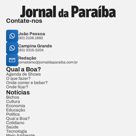
Contate-nos
João Pessoa
(83) 2106.1892
Campina Grande
(83) 3315-3204
Redação
jornalismo@jornaldaparaiba.com.br
Qual a Boa?
Agenda de Shows
O que fazer?
Onde comer e beber?
Onde ficar?
Notícias
Bichos
Cultura
Economia
Educação
Política
Qual a Boa?
Cotidiano
Saúde
Tecnologia
Meio Ambiente