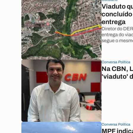
Viaduto qu
concluído
entrega
Diretor do DER
entrega do via
segue o mesm
Conversa Política
Na CBN, L
'viaduto' 
Conversa Política
MPF indica