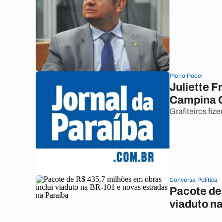
Pleno Poder
Juliette F
Campina G
Grafiteiros f
Conversa Política
Pacote de
viaduto n