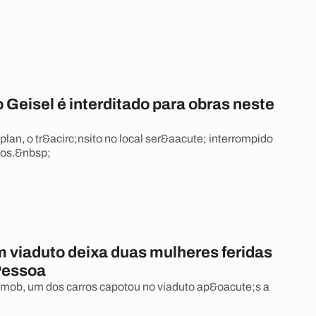
 Geisel é interditado para obras neste
lan, o tr&acirc;nsito no local ser&aacute; interrompido
dos.&nbsp;
m viaduto deixa duas mulheres feridas
Pessoa
mob, um dos carros capotou no viaduto ap&oacute;s a