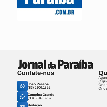
Contate-nos
Qu
Agen
O qu
João Pessoa
Onde
(83) 2106.1892
Onde
Campina Grande
(83) 3315-3204
Redação