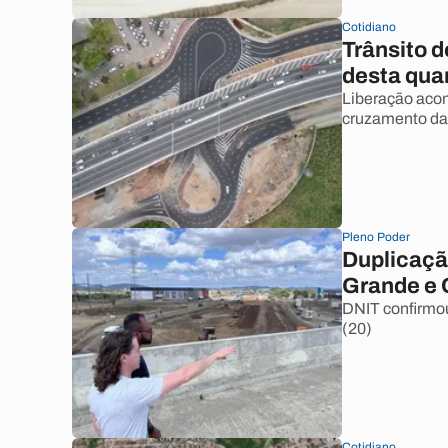
Cotidiano
Trânsito d
desta quar
Liberação acon
cruzamento das
Pleno Poder
Duplicaçã
Grande e 
DNIT confirmou
(20)
Cotidiano