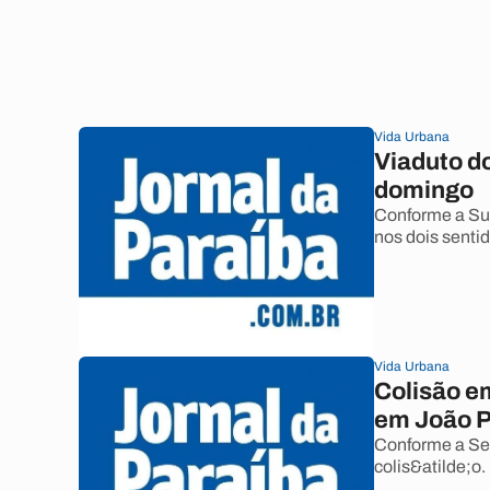
Vida Urbana
Viaduto do
domingo
Conforme a Sup
nos dois senti
Vida Urbana
Colisão e
em João 
Conforme a Se
colis&atilde;o.