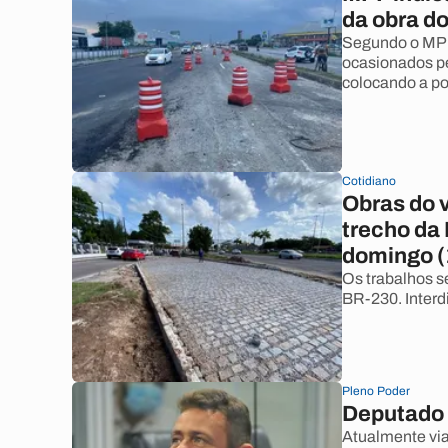
da obra d
Segundo o MPF,
ocasionados pe
colocando a po
Cotidiano
Obras do v
trecho da
domingo (
Os trabalhos s
BR-230. Interdi
Pleno Poder
Deputado 
Atualmente vi