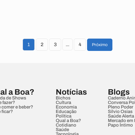
1
2
3
...
4
Próximo
al a Boa?
Notícias
Blogs
da de Shows
Bichos
Caderno Ani
e fazer?
Cultura
Conversa Pol
 comer e beber?
Economia
Pleno Poder
 ficar?
Educação
Sílvio Osias
Política
Saúde Alerta
Qual a Boa?
Mercado em
Cotidiano
Papo Íntimo
Saúde
Tecnologia