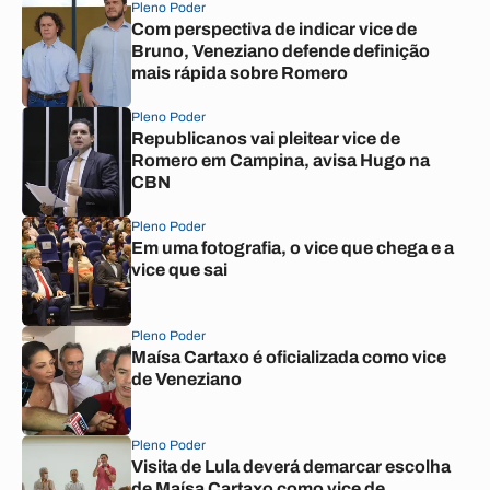
Pleno Poder
Com perspectiva de indicar vice de
Bruno, Veneziano defende definição
mais rápida sobre Romero
Pleno Poder
Republicanos vai pleitear vice de
Romero em Campina, avisa Hugo na
CBN
Pleno Poder
Em uma fotografia, o vice que chega e a
vice que sai
Pleno Poder
Maísa Cartaxo é oficializada como vice
de Veneziano
Pleno Poder
Visita de Lula deverá demarcar escolha
de Maísa Cartaxo como vice de