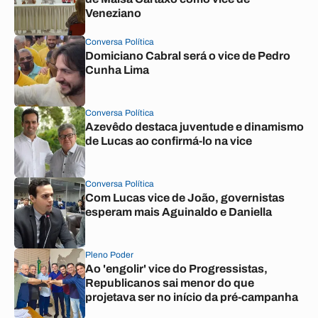
Veneziano
Conversa Política
Domiciano Cabral será o vice de Pedro
Cunha Lima
Conversa Política
Azevêdo destaca juventude e dinamismo
de Lucas ao confirmá-lo na vice
Conversa Política
Com Lucas vice de João, governistas
esperam mais Aguinaldo e Daniella
Pleno Poder
Ao 'engolir' vice do Progressistas,
Republicanos sai menor do que
projetava ser no início da pré-campanha