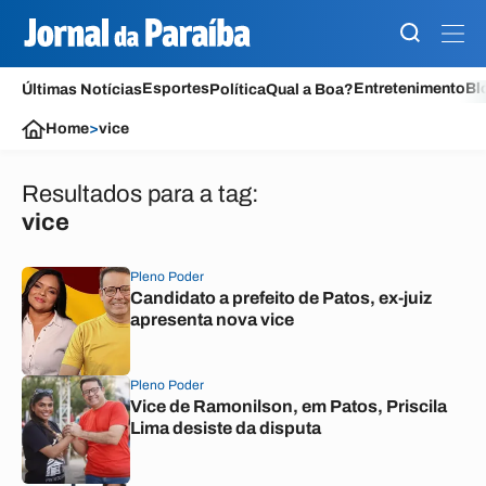
Esportes
Entretenimento
Bl
Últimas Notícias
Política
Qual a Boa?
Home
>
vice
Resultados para a tag:
vice
Pleno Poder
Candidato a prefeito de Patos, ex-juiz
apresenta nova vice
Pleno Poder
Vice de Ramonilson, em Patos, Priscila
Lima desiste da disputa