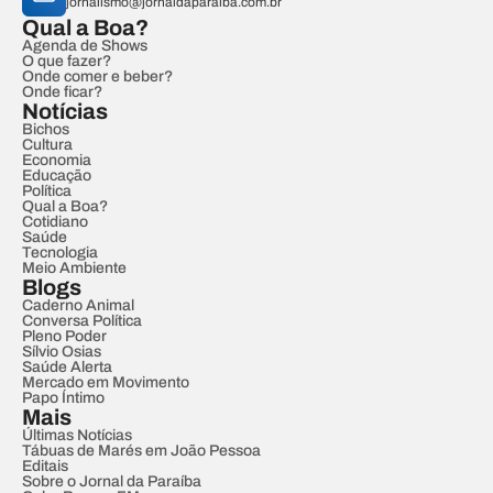
jornalismo@jornaldaparaiba.com.br
Qual a Boa?
Agenda de Shows
O que fazer?
Onde comer e beber?
Onde ficar?
Notícias
Bichos
Cultura
Economia
Educação
Política
Qual a Boa?
Cotidiano
Saúde
Tecnologia
Meio Ambiente
Blogs
Caderno Animal
Conversa Política
Pleno Poder
Sílvio Osias
Saúde Alerta
Mercado em Movimento
Papo Íntimo
Mais
Últimas Notícias
Tábuas de Marés em João Pessoa
Editais
Sobre o Jornal da Paraíba