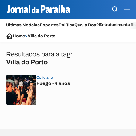
Entretenimento
Bl
Últimas Notícias
Esportes
Política
Qual a Boa?
Home
>
Villa do Porto
Resultados para a tag:
Villa do Porto
Cotidiano
Fuego - 4 anos