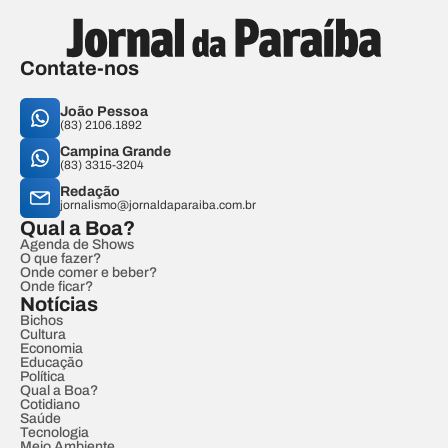
Contate-nos
João Pessoa
(83) 2106.1892
Campina Grande
(83) 3315-3204
Redação
jornalismo@jornaldaparaiba.com.br
Qual a Boa?
Agenda de Shows
O que fazer?
Onde comer e beber?
Onde ficar?
Notícias
Bichos
Cultura
Economia
Educação
Política
Qual a Boa?
Cotidiano
Saúde
Tecnologia
Meio Ambiente