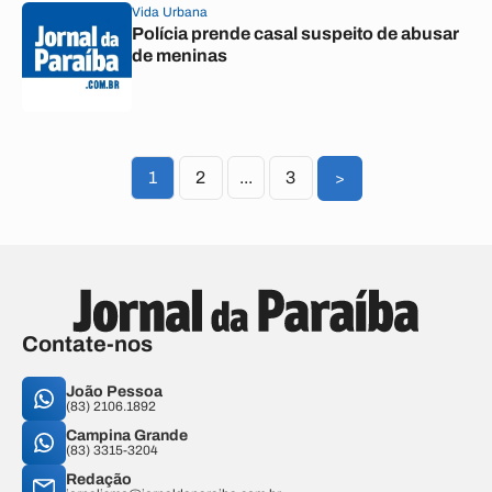
Vida Urbana
Polícia prende casal suspeito de abusar
de meninas
1
2
...
3
>
Contate-nos
João Pessoa
(83) 2106.1892
Campina Grande
(83) 3315-3204
Redação