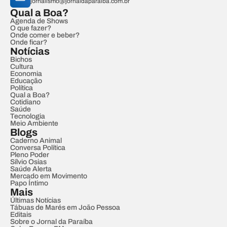
jornalismo@jornaldaparaiba.com.br
Qual a Boa?
Agenda de Shows
O que fazer?
Onde comer e beber?
Onde ficar?
Notícias
Bichos
Cultura
Economia
Educação
Política
Qual a Boa?
Cotidiano
Saúde
Tecnologia
Meio Ambiente
Blogs
Caderno Animal
Conversa Política
Pleno Poder
Sílvio Osias
Saúde Alerta
Mercado em Movimento
Papo Íntimo
Mais
Últimas Notícias
Tábuas de Marés em João Pessoa
Editais
Sobre o Jornal da Paraíba