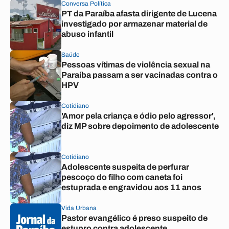
Conversa Política
PT da Paraíba afasta dirigente de Lucena
investigado por armazenar material de
abuso infantil
Saúde
Pessoas vítimas de violência sexual na
Paraíba passam a ser vacinadas contra o
HPV
Cotidiano
'Amor pela criança e ódio pelo agressor',
diz MP sobre depoimento de adolescente
Cotidiano
Adolescente suspeita de perfurar
pescoço do filho com caneta foi
estuprada e engravidou aos 11 anos
Vida Urbana
Pastor evangélico é preso suspeito de
estupro contra adolescente