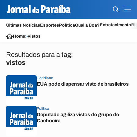
Entretenimento
Bl
Últimas Notícias
Esportes
Política
Qual a Boa?
Home
>
vistos
Resultados para a tag:
vistos
Cotidiano
EUA pode dispensar visto de brasileiros
Política
Deputado agiliza vistos do grupo de
Cachoeira