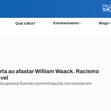
Siga 
Siga 
Entretenimento
Blogs
Qual a Boa?
rta ao afastar William Waack. Racismo
vel
ta aparece fazendo coment&aacute;rios racistas em