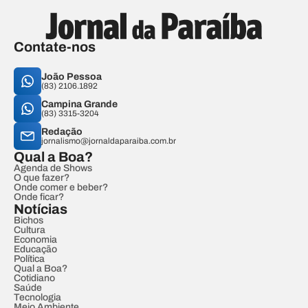
Contate-nos
João Pessoa
(83) 2106.1892
Campina Grande
(83) 3315-3204
Redação
jornalismo@jornaldaparaiba.com.br
Qual a Boa?
Agenda de Shows
O que fazer?
Onde comer e beber?
Onde ficar?
Notícias
Bichos
Cultura
Economia
Educação
Política
Qual a Boa?
Cotidiano
Saúde
Tecnologia
Meio Ambiente