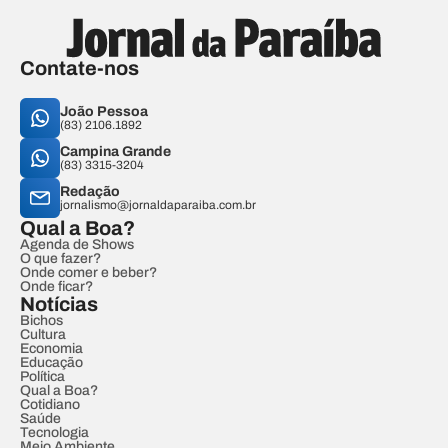
Contate-nos
João Pessoa
(83) 2106.1892
Campina Grande
(83) 3315-3204
Redação
jornalismo@jornaldaparaiba.com.br
Qual a Boa?
Agenda de Shows
O que fazer?
Onde comer e beber?
Onde ficar?
Notícias
Bichos
Cultura
Economia
Educação
Política
Qual a Boa?
Cotidiano
Saúde
Tecnologia
Meio Ambiente