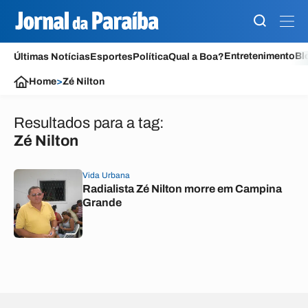
Entretenimento
Bl
Últimas Notícias
Esportes
Política
Qual a Boa?
Home
>
Zé Nilton
Resultados para a tag:
Zé Nilton
Vida Urbana
Radialista Zé Nilton morre em Campina
Grande