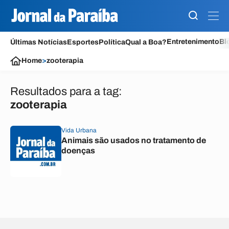
Entretenimento
Bl
Últimas Notícias
Esportes
Política
Qual a Boa?
Home
>
zooterapia
Resultados para a tag:
zooterapia
Vida Urbana
Animais são usados no tratamento de
doenças