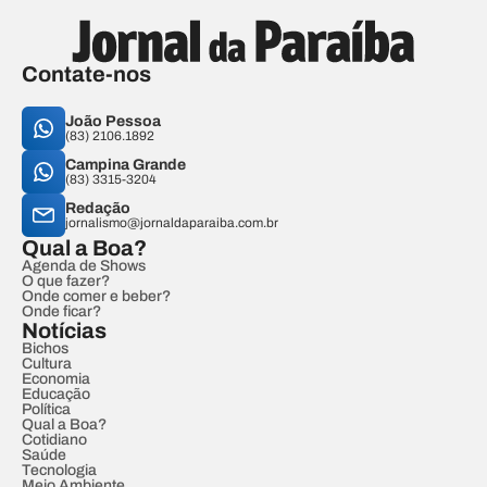
Contate-nos
João Pessoa
(83) 2106.1892
Campina Grande
(83) 3315-3204
Redação
jornalismo@jornaldaparaiba.com.br
Qual a Boa?
Agenda de Shows
O que fazer?
Onde comer e beber?
Onde ficar?
Notícias
Bichos
Cultura
Economia
Educação
Política
Qual a Boa?
Cotidiano
Saúde
Tecnologia
Meio Ambiente