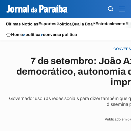
Esportes
Entretenimento
Bl
Últimas Notícias
Política
Qual a Boa?
Home
>
política
>
conversa política
CONVERSA
7 de setembro: João 
democrático, autonomia d
imp
Governador usou as redes sociais para dizer também que que
dissemina p
Publicado em 07