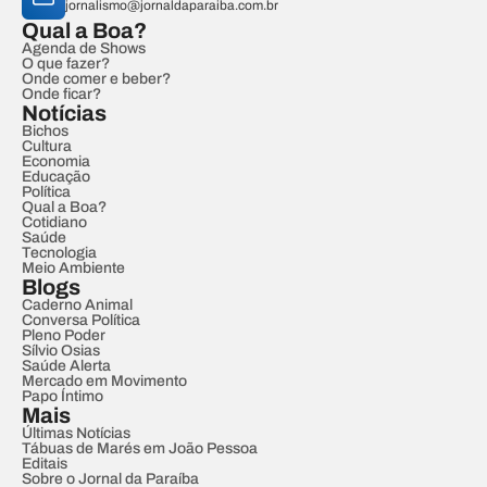
jornalismo@jornaldaparaiba.com.br
Qual a Boa?
Agenda de Shows
O que fazer?
Onde comer e beber?
Onde ficar?
Notícias
Bichos
Cultura
Economia
Educação
Política
Qual a Boa?
Cotidiano
Saúde
Tecnologia
Meio Ambiente
Blogs
Caderno Animal
Conversa Política
Pleno Poder
Sílvio Osias
Saúde Alerta
Mercado em Movimento
Papo Íntimo
Mais
Últimas Notícias
Tábuas de Marés em João Pessoa
Editais
Sobre o Jornal da Paraíba