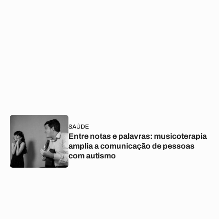
SAÚDE
Entre notas e palavras: musicoterapia
amplia a comunicação de pessoas
com autismo