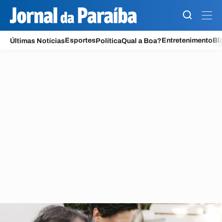
Jornal da Paraíba
Esportes
Entretenimento
Bl
Últimas Notícias
Política
Qual a Boa?