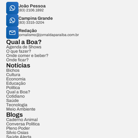
João Pessoa
(83) 2106.1892
Campina Grande
(83) 3315-3204
Redação
jornalismo@jornaldaparaiba.com.br
Qual a Boa?
Agenda de Shows
O que fazer?
Onde comer e beber?
Onde ficar?
Notícias
Bichos
Cultura
Economia
Educação
Política
Qual a Boa?
Cotidiano
Saúde
Tecnologia
Meio Ambiente
Blogs
Caderno Animal
Conversa Política
Pleno Poder
Sílvio Osias
Saúde Alerta