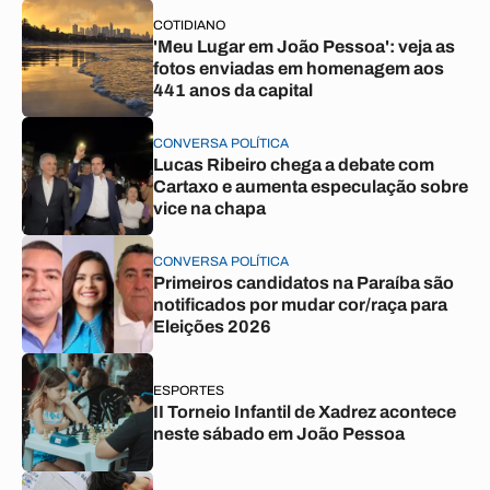
COTIDIANO
'Meu Lugar em João Pessoa': veja as
fotos enviadas em homenagem aos
441 anos da capital
CONVERSA POLÍTICA
Lucas Ribeiro chega a debate com
Cartaxo e aumenta especulação sobre
vice na chapa
CONVERSA POLÍTICA
Primeiros candidatos na Paraíba são
notificados por mudar cor/raça para
Eleições 2026
ESPORTES
II Torneio Infantil de Xadrez acontece
neste sábado em João Pessoa