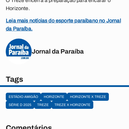
O Treze encerra a preparação para encarar o
Horizonte.
Leia mais notícias do esporte paraibano no Jornal
da Paraíba.
Jornal da Paraíba
Tags
ESTÁDIO AMIGÃO
HORIZONTE
HORIZONTE X TREZE
SÉRIE D 2025
TREZE
TREZE X HORIZONTE
Comentários