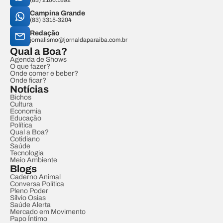
(83) 2106.1892
Campina Grande
(83) 3315-3204
Redação
jornalismo@jornaldaparaiba.com.br
Qual a Boa?
Agenda de Shows
O que fazer?
Onde comer e beber?
Onde ficar?
Notícias
Bichos
Cultura
Economia
Educação
Política
Qual a Boa?
Cotidiano
Saúde
Tecnologia
Meio Ambiente
Blogs
Caderno Animal
Conversa Política
Pleno Poder
Sílvio Osias
Saúde Alerta
Mercado em Movimento
Papo Íntimo