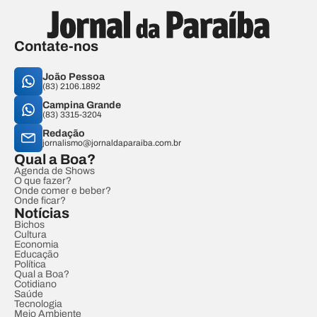
Contate-nos
João Pessoa
(83) 2106.1892
Campina Grande
(83) 3315-3204
Redação
jornalismo@jornaldaparaiba.com.br
Qual a Boa?
Agenda de Shows
O que fazer?
Onde comer e beber?
Onde ficar?
Notícias
Bichos
Cultura
Economia
Educação
Política
Qual a Boa?
Cotidiano
Saúde
Tecnologia
Meio Ambiente