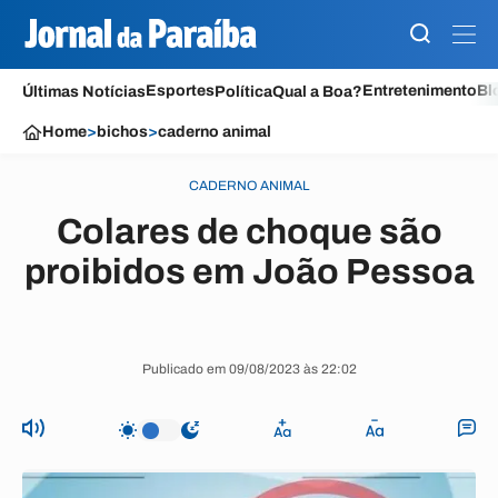
Esportes
Entretenimento
Bl
Últimas Notícias
Política
Qual a Boa?
Home
>
bichos
>
caderno animal
CADERNO ANIMAL
Colares de choque são
proibidos em João Pessoa
Publicado em 09/08/2023 às 22:02