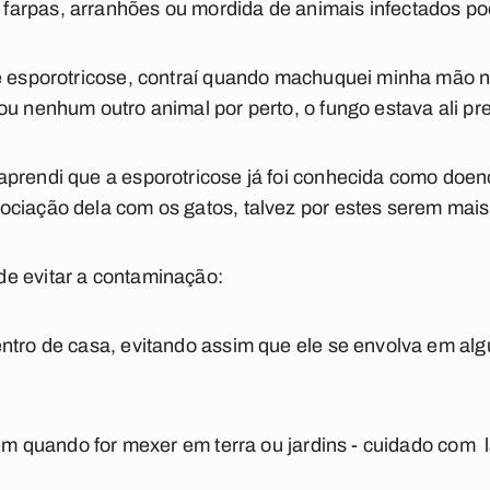
arpas, arranhões ou mordida de animais infectados p
ve esporotricose, contraí quando machuquei minha mão 
ou nenhum outro animal por perto, o fungo estava ali pr
prendi que a esporotricose já foi conhecida como doenç
ciação dela com os gatos, talvez por estes serem mais
e evitar a contaminação:
ntro de casa, evitando assim que ele se envolva em al
agem quando for mexer em terra ou jardins - cuidado com