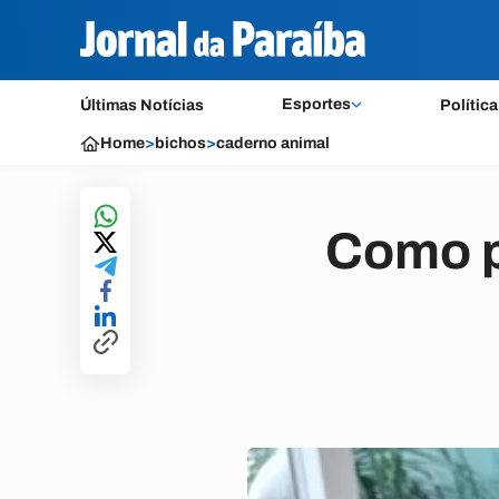
Esportes
Últimas Notícias
Política
Home
>
bichos
>
caderno animal
Como p