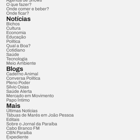
Agenda de Shows
O que fazer?
Onde comer e beber?
Onde ficar?
Notícias
Bichos
Cultura
Economia
Educação
Política
Qual a Boa?
Cotidiano
Saúde
Tecnologia
Meio Ambiente
Blogs
Caderno Animal
Conversa Política
Pleno Poder
Sílvio Osias
Saúde Alerta
Mercado em Movimento
Papo Íntimo
Mais
Últimas Notícias
Tábuas de Marés em João Pessoa
Editais
Sobre o Jornal da Paraíba
Cabo Branco FM
CBN Paraíba
Expediente