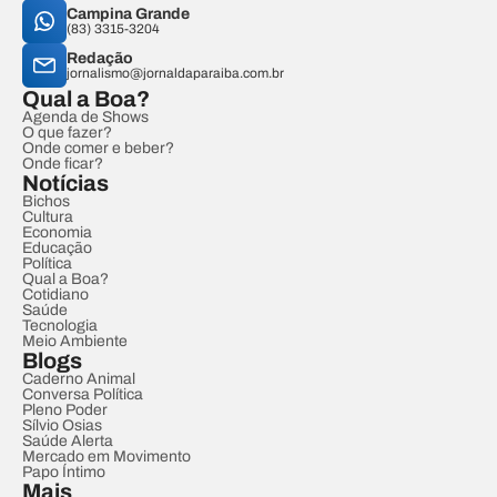
Campina Grande
(83) 3315-3204
Redação
jornalismo@jornaldaparaiba.com.br
Qual a Boa?
Agenda de Shows
O que fazer?
Onde comer e beber?
Onde ficar?
Notícias
Bichos
Cultura
Economia
Educação
Política
Qual a Boa?
Cotidiano
Saúde
Tecnologia
Meio Ambiente
Blogs
Caderno Animal
Conversa Política
Pleno Poder
Sílvio Osias
Saúde Alerta
Mercado em Movimento
Papo Íntimo
Mais