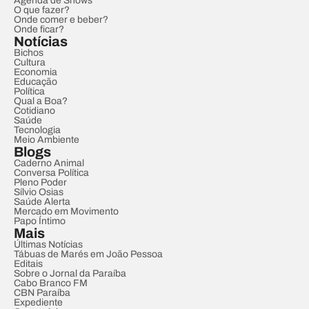
Agenda de Shows
O que fazer?
Onde comer e beber?
Onde ficar?
Notícias
Bichos
Cultura
Economia
Educação
Política
Qual a Boa?
Cotidiano
Saúde
Tecnologia
Meio Ambiente
Blogs
Caderno Animal
Conversa Política
Pleno Poder
Sílvio Osias
Saúde Alerta
Mercado em Movimento
Papo Íntimo
Mais
Últimas Notícias
Tábuas de Marés em João Pessoa
Editais
Sobre o Jornal da Paraíba
Cabo Branco FM
CBN Paraíba
Expediente