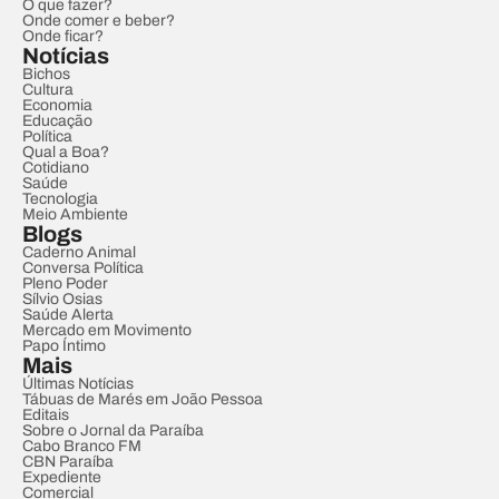
O que fazer?
Onde comer e beber?
Onde ficar?
Notícias
Bichos
Cultura
Economia
Educação
Política
Qual a Boa?
Cotidiano
Saúde
Tecnologia
Meio Ambiente
Blogs
Caderno Animal
Conversa Política
Pleno Poder
Sílvio Osias
Saúde Alerta
Mercado em Movimento
Papo Íntimo
Mais
Últimas Notícias
Tábuas de Marés em João Pessoa
Editais
Sobre o Jornal da Paraíba
Cabo Branco FM
CBN Paraíba
Expediente
Comercial