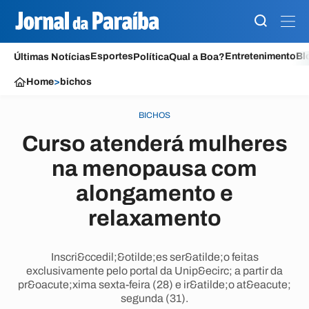
Esportes
Entretenimento
Bl
Últimas Notícias
Política
Qual a Boa?
Home
>
bichos
BICHOS
Curso atenderá mulheres
na menopausa com
alongamento e
relaxamento
Inscri&ccedil;&otilde;es ser&atilde;o feitas
exclusivamente pelo portal da Unip&ecirc; a partir da
pr&oacute;xima sexta-feira (28) e ir&atilde;o at&eacute;
segunda (31).