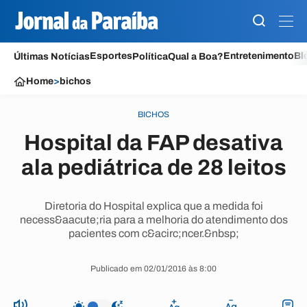
Esportes
Entretenimento
Bl
Últimas Notícias
Política
Qual a Boa?
Home
>
bichos
BICHOS
Hospital da FAP desativa
ala pediátrica de 28 leitos
Diretoria do Hospital explica que a medida foi
necess&aacute;ria para a melhoria do atendimento dos
pacientes com c&acirc;ncer.&nbsp;
Publicado em 02/01/2016 às 8:00