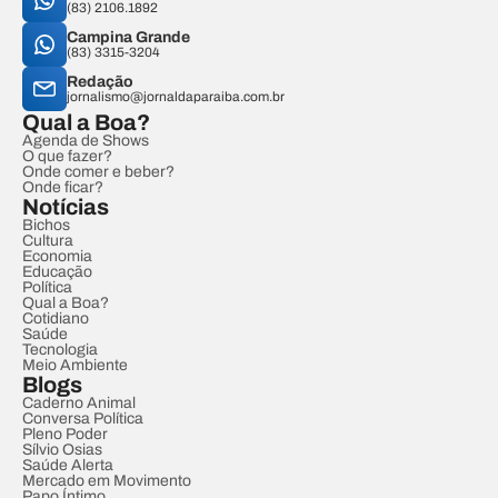
(83) 2106.1892
Campina Grande
(83) 3315-3204
Redação
jornalismo@jornaldaparaiba.com.br
Qual a Boa?
Agenda de Shows
O que fazer?
Onde comer e beber?
Onde ficar?
Notícias
Bichos
Cultura
Economia
Educação
Política
Qual a Boa?
Cotidiano
Saúde
Tecnologia
Meio Ambiente
Blogs
Caderno Animal
Conversa Política
Pleno Poder
Sílvio Osias
Saúde Alerta
Mercado em Movimento
Papo Íntimo