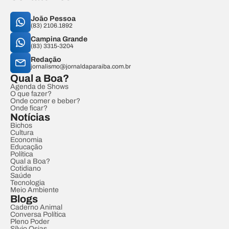
João Pessoa
(83) 2106.1892
Campina Grande
(83) 3315-3204
Redação
jornalismo@jornaldaparaiba.com.br
Qual a Boa?
Agenda de Shows
O que fazer?
Onde comer e beber?
Onde ficar?
Notícias
Bichos
Cultura
Economia
Educação
Política
Qual a Boa?
Cotidiano
Saúde
Tecnologia
Meio Ambiente
Blogs
Caderno Animal
Conversa Política
Pleno Poder
Sílvio Osias