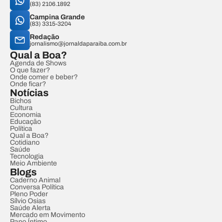
(83) 2106.1892
Campina Grande
(83) 3315-3204
Redação
jornalismo@jornaldaparaiba.com.br
Qual a Boa?
Agenda de Shows
O que fazer?
Onde comer e beber?
Onde ficar?
Notícias
Bichos
Cultura
Economia
Educação
Política
Qual a Boa?
Cotidiano
Saúde
Tecnologia
Meio Ambiente
Blogs
Caderno Animal
Conversa Política
Pleno Poder
Sílvio Osias
Saúde Alerta
Mercado em Movimento
Papo Íntimo