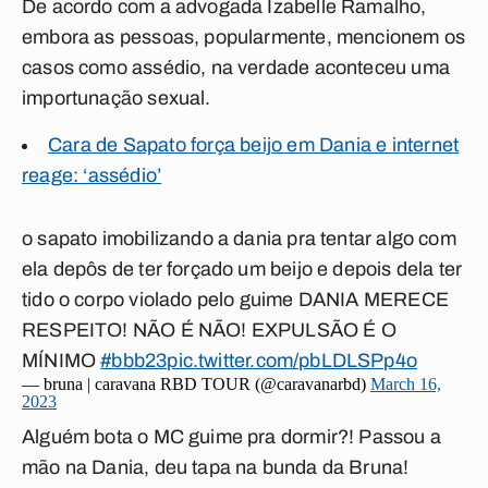
De acordo com a advogada Izabelle Ramalho,
embora as pessoas, popularmente, mencionem os
casos como assédio, na verdade aconteceu uma
importunação sexual.
Cara de Sapato força beijo em Dania e internet
reage: ‘assédio’
o sapato imobilizando a dania pra tentar algo com
ela depôs de ter forçado um beijo e depois dela ter
tido o corpo violado pelo guime DANIA MERECE
RESPEITO! NÃO É NÃO! EXPULSÃO É O
MÍNIMO
#bbb23
pic.twitter.com/pbLDLSPp4o
— bruna | caravana RBD TOUR (@caravanarbd)
March 16,
2023
Alguém bota o MC guime pra dormir?! Passou a
mão na Dania, deu tapa na bunda da Bruna!