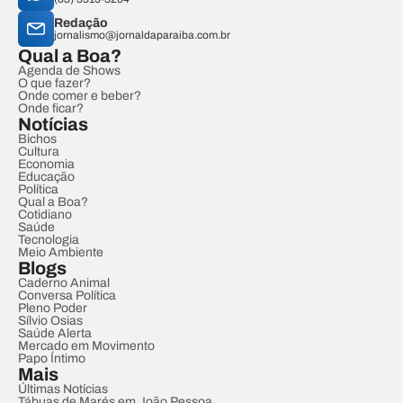
Redação
jornalismo@jornaldaparaiba.com.br
Qual a Boa?
Agenda de Shows
O que fazer?
Onde comer e beber?
Onde ficar?
Notícias
Bichos
Cultura
Economia
Educação
Política
Qual a Boa?
Cotidiano
Saúde
Tecnologia
Meio Ambiente
Blogs
Caderno Animal
Conversa Política
Pleno Poder
Sílvio Osias
Saúde Alerta
Mercado em Movimento
Papo Íntimo
Mais
Últimas Notícias
Tábuas de Marés em João Pessoa