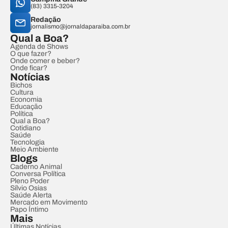
(83) 3315-3204
Redação
jornalismo@jornaldaparaiba.com.br
Qual a Boa?
Agenda de Shows
O que fazer?
Onde comer e beber?
Onde ficar?
Notícias
Bichos
Cultura
Economia
Educação
Política
Qual a Boa?
Cotidiano
Saúde
Tecnologia
Meio Ambiente
Blogs
Caderno Animal
Conversa Política
Pleno Poder
Sílvio Osias
Saúde Alerta
Mercado em Movimento
Papo Íntimo
Mais
Últimas Notícias