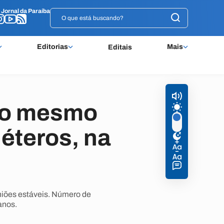
o
o
Jornal da Paraíba
Jornal da Paraíba
Editorias
Mais
Editais
do mesmo
éteros, na
niões estáveis. Número de
anos.