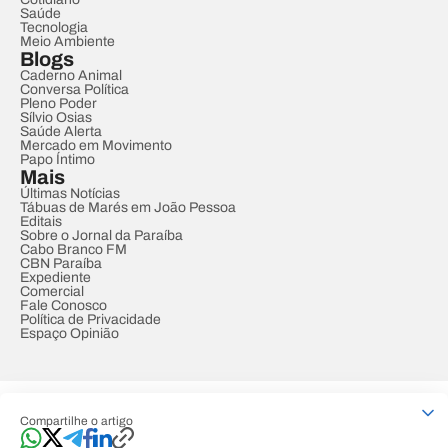
Saúde
Tecnologia
Meio Ambiente
Blogs
Caderno Animal
Conversa Política
Pleno Poder
Sílvio Osias
Saúde Alerta
Mercado em Movimento
Papo Íntimo
Mais
Últimas Notícias
Tábuas de Marés em João Pessoa
Editais
Sobre o Jornal da Paraíba
Cabo Branco FM
CBN Paraíba
Expediente
Comercial
Fale Conosco
Política de Privacidade
Espaço Opinião
© REDE PARAÍBA DE COMUNICAÇÃO
Compartilhe o artigo
Developed by
Designed by