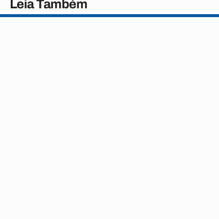
Leia Também