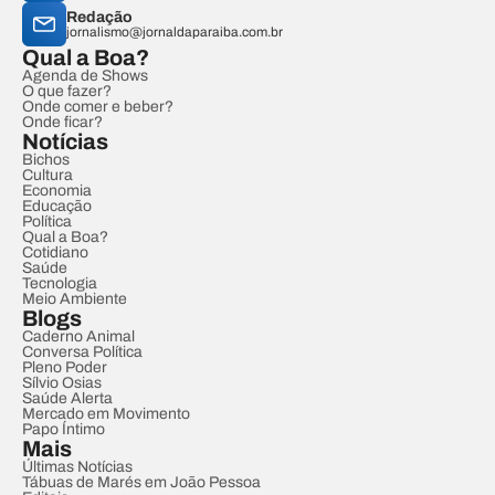
Redação
jornalismo@jornaldaparaiba.com.br
Qual a Boa?
Agenda de Shows
O que fazer?
Onde comer e beber?
Onde ficar?
Notícias
Bichos
Cultura
Economia
Educação
Política
Qual a Boa?
Cotidiano
Saúde
Tecnologia
Meio Ambiente
Blogs
Caderno Animal
Conversa Política
Pleno Poder
Sílvio Osias
Saúde Alerta
Mercado em Movimento
Papo Íntimo
Mais
Últimas Notícias
Tábuas de Marés em João Pessoa