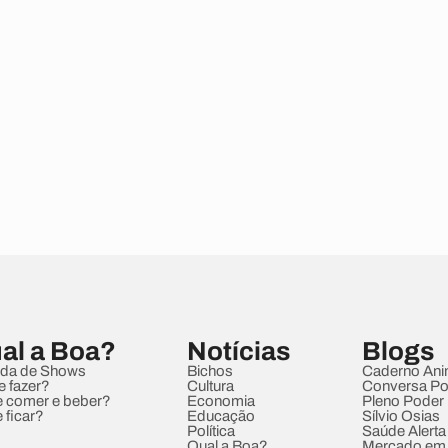
al a Boa?
Notícias
Blogs
da de Shows
Bichos
Caderno Ani
e fazer?
Cultura
Conversa Pol
 comer e beber?
Economia
Pleno Poder
 ficar?
Educação
Sílvio Osias
Política
Saúde Alerta
Qual a Boa?
Mercado em