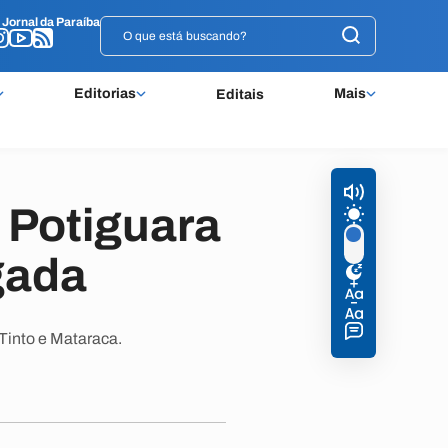
o
o
Jornal da Paraíba
Jornal da Paraíba
Editorias
Mais
Editais
 Potiguara
gada
 Tinto e Mataraca.