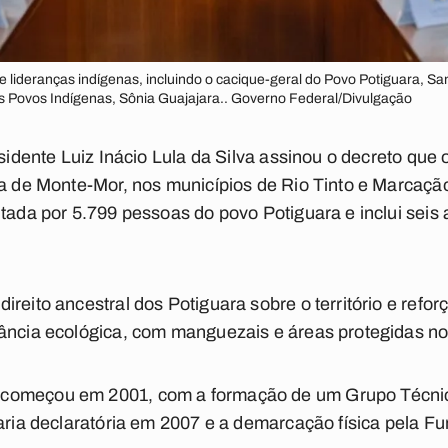
lideranças indígenas, incluindo o cacique-geral do Povo Potiguara, Sa
os Povos Indígenas, Sônia Guajajara.. Governo Federal/Divulgação
esidente Luiz Inácio Lula da Silva assinou o decreto que
ra de Monte-Mor, nos municípios de Rio Tinto e Marcação
itada por 5.799 pessoas do povo Potiguara e inclui seis
reito ancestral dos Potiguara sobre o território e refo
ância ecológica, com manguezais e áreas protegidas no
começou em 2001, com a formação de um Grupo Técnico
taria declaratória em 2007 e a demarcação física pela F