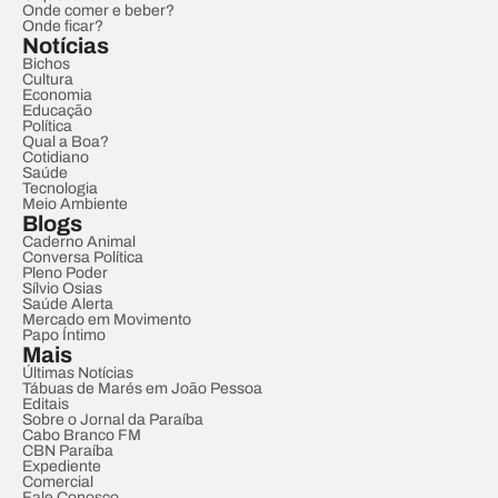
Onde comer e beber?
Onde ficar?
Notícias
Bichos
Cultura
Economia
Educação
Política
Qual a Boa?
Cotidiano
Saúde
Tecnologia
Meio Ambiente
Blogs
Caderno Animal
Conversa Política
Pleno Poder
Sílvio Osias
Saúde Alerta
Mercado em Movimento
Papo Íntimo
Mais
Últimas Notícias
Tábuas de Marés em João Pessoa
Editais
Sobre o Jornal da Paraíba
Cabo Branco FM
CBN Paraíba
Expediente
Comercial
Fale Conosco