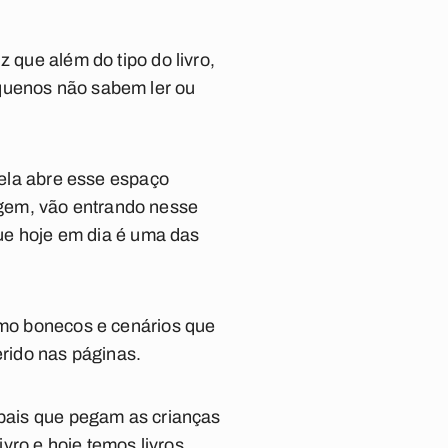
 que além do tipo do livro,
equenos não sabem ler ou
s ela abre esse espaço
gem, vão entrando nesse
que hoje em dia é uma das
como bonecos e cenários que
erido nas páginas.
 pais que pegam as crianças
vro e hoje temos livros