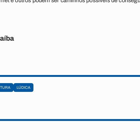
ternet e outros podem ser caminhos possíveis de conseg
raíba
ITURA
LÚDICA