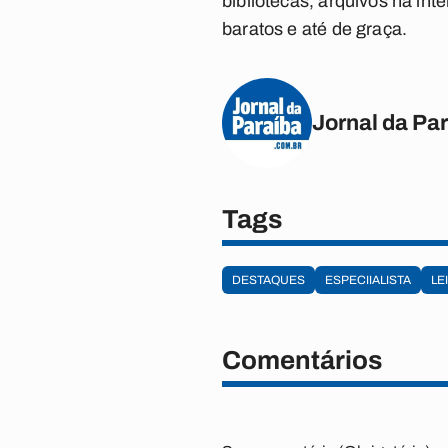
bibliotecas, arquivos na in
baratos e até de graça.
Jornal da Pa
Tags
DESTAQUES
ESPECIIALISTA
LE
Comentários