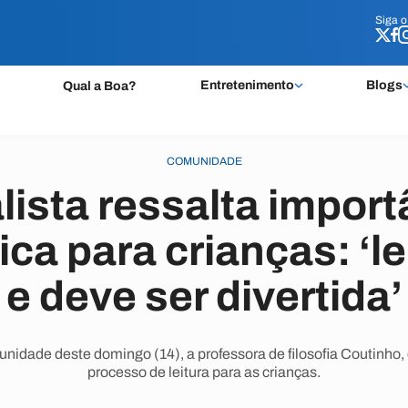
Siga 
Siga 
Entretenimento
Blogs
Qual a Boa?
COMUNIDADE
lista ressalta import
dica para crianças: ‘l
e deve ser divertida’
idade deste domingo (14), a professora de filosofia Coutinho,
processo de leitura para as crianças.