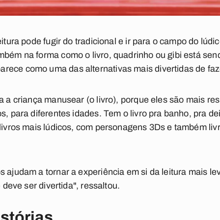
eitura pode fugir do tradicional e ir para o campo do lú
bém na forma como o livro, quadrinho ou gibi está sendo
rece como uma das alternativas mais divertidas de faz
a a criança manusear (o livro), porque eles são mais res
s, para diferentes idades. Tem o livro pra banho, pra de
 livros mais lúdicos, com personagens 3Ds e também li
s ajudam a tornar a experiência em si da leitura mais le
e deve ser divertida", ressaltou.
istórias