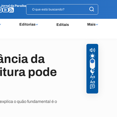
o
o
Jornal da Paraíba
Jornal da Paraíba
Editorias
Mais
Editais
ância da
eitura pode
 explica o quão fundamental é o