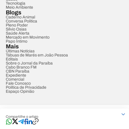
Tecnologia
Meio Ambiente
Blogs
Caderno Animal
Conversa Política
Pleno Poder
Sílvio Osias
Saúde Alerta
Mercado em Movimento
Papo Íntimo
Mais
Últimas Notícias
Tábuas de Marés em João Pessoa
Editais
Sobre o Jornal da Paraíba
Cabo Branco FM
CBN Paraíba
Expediente
Comercial
Fale Conosco
Política de Privacidade
Espaço Opinião
© REDE PARAÍBA DE COMUNICAÇÃO
Compartilhe o artigo
Developed by
Designed by