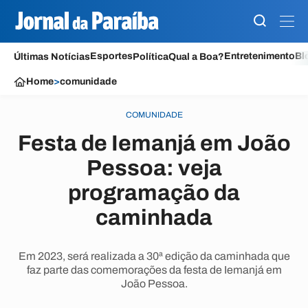
Esportes
Entretenimento
Bl
Últimas Notícias
Política
Qual a Boa?
Home
>
comunidade
COMUNIDADE
Festa de Iemanjá em João
Pessoa: veja
programação da
caminhada
Em 2023, será realizada a 30ª edição da caminhada que
faz parte das comemorações da festa de Iemanjá em
João Pessoa.