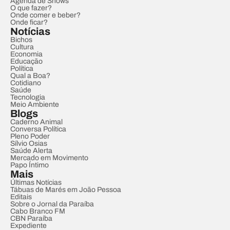
Agenda de Shows
O que fazer?
Onde comer e beber?
Onde ficar?
Notícias
Bichos
Cultura
Economia
Educação
Política
Qual a Boa?
Cotidiano
Saúde
Tecnologia
Meio Ambiente
Blogs
Caderno Animal
Conversa Política
Pleno Poder
Sílvio Osias
Saúde Alerta
Mercado em Movimento
Papo Íntimo
Mais
Últimas Notícias
Tábuas de Marés em João Pessoa
Editais
Sobre o Jornal da Paraíba
Cabo Branco FM
CBN Paraíba
Expediente