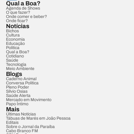
Qual a Boa?
Agenda de Shows
O que fazer?
Onde comer e beber?
Onde ficar?
Notícias
Bichos
Cultura
Economia
Educação
Política
Qual a Boa?
Cotidiano
Saúde
Tecnologia
Meio Ambiente
Blogs
Caderno Animal
Conversa Política
Pleno Poder
Sílvio Osias
Saúde Alerta
Mercado em Movimento
Papo Íntimo
Mais
Últimas Notícias
Tábuas de Marés em João Pessoa
Editais
Sobre o Jornal da Paraíba
Cabo Branco FM