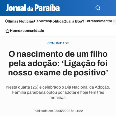
Esportes
Entretenimento
Bl
Últimas Notícias
Política
Qual a Boa?
Home
>
comunidade
COMUNIDADE
O nascimento de um filho
pela adoção: ‘Ligação foi
nosso exame de positivo’
Nesta quarta (25) é celebrado o Dia Nacional da Adoção,
Família paraibana optou por adotar e hoje tem três
meninas.
Publicado em 25/05/2022 às 11:22