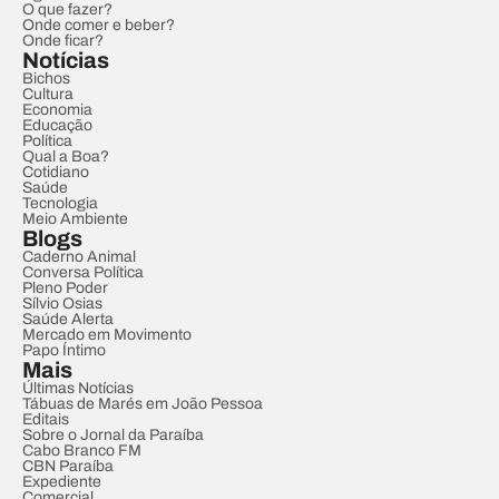
O que fazer?
Onde comer e beber?
Onde ficar?
Notícias
Bichos
Cultura
Economia
Educação
Política
Qual a Boa?
Cotidiano
Saúde
Tecnologia
Meio Ambiente
Blogs
Caderno Animal
Conversa Política
Pleno Poder
Sílvio Osias
Saúde Alerta
Mercado em Movimento
Papo Íntimo
Mais
Últimas Notícias
Tábuas de Marés em João Pessoa
Editais
Sobre o Jornal da Paraíba
Cabo Branco FM
CBN Paraíba
Expediente
Comercial