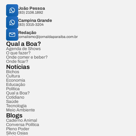
João Pessoa
(83) 2106.1892
Campina Grande
(83) 3315-3204
Redação
jornalismo@jornaldaparaiba.com.br
Qual a Boa?
Agenda de Shows
O que fazer?
Onde comer e beber?
Onde ficar?
Notícias
Bichos
Cultura
Economia
Educação
Política
Qual a Boa?
Cotidiano
Saúde
Tecnologia
Meio Ambiente
Blogs
Caderno Animal
Conversa Política
Pleno Poder
Sílvio Osias