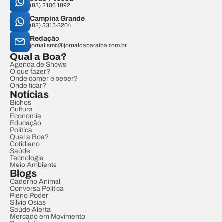
(83) 2106.1892
Campina Grande
(83) 3315-3204
Redação
jornalismo@jornaldaparaiba.com.br
Qual a Boa?
Agenda de Shows
O que fazer?
Onde comer e beber?
Onde ficar?
Notícias
Bichos
Cultura
Economia
Educação
Política
Qual a Boa?
Cotidiano
Saúde
Tecnologia
Meio Ambiente
Blogs
Caderno Animal
Conversa Política
Pleno Poder
Sílvio Osias
Saúde Alerta
Mercado em Movimento