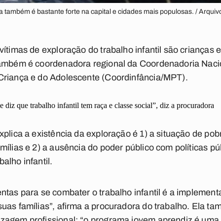
na também é bastante forte na capital e cidades mais populosas. / Arqui
vítimas de exploração do trabalho infantil são crianças 
também é coordenadora regional da Coordenadoria Nac
Criança e do Adolescente (Coordinfância/MPT).
e diz que trabalho infantil tem raça e classe social”, diz a procuradora
xplica a existência da exploração é 1) a situação de pob
ílias e 2) a ausência do poder público com políticas pú
alho infantil.
ntas para se combater o trabalho infantil é a implementa
uas famílias”, afirma a procuradora do trabalho. Ela t
agem profissional: “o programa jovem aprendiz é uma p