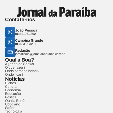
Contate-nos
João Pessoa
(83) 2106.1892
Campina Grande
(83) 3315-3204
Redação
jornalismo@jornaldaparaiba.com.br
Qual a Boa?
Agenda de Shows
O que fazer?
Onde comer e beber?
Onde ficar?
Notícias
Bichos
Cultura
Economia
Educação
Política
Qual a Boa?
Cotidiano
Saúde
Tecnologia