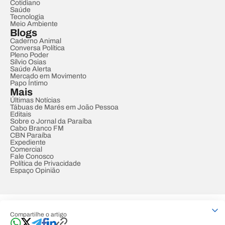
Cotidiano
Saúde
Tecnologia
Meio Ambiente
Blogs
Caderno Animal
Conversa Política
Pleno Poder
Sílvio Osias
Saúde Alerta
Mercado em Movimento
Papo Íntimo
Mais
Últimas Notícias
Tábuas de Marés em João Pessoa
Editais
Sobre o Jornal da Paraíba
Cabo Branco FM
CBN Paraíba
Expediente
Comercial
Fale Conosco
Política de Privacidade
Espaço Opinião
© REDE PARAÍBA DE COMUNICAÇÃO
Compartilhe o artigo