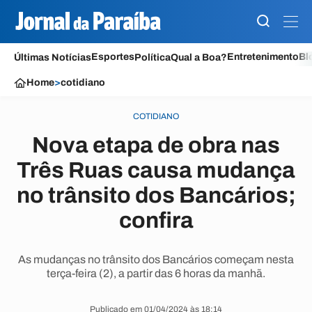
Esportes
Entretenimento
Bl
Últimas Notícias
Política
Qual a Boa?
Home
>
cotidiano
COTIDIANO
Nova etapa de obra nas
Três Ruas causa mudança
no trânsito dos Bancários;
confira
As mudanças no trânsito dos Bancários começam nesta
terça-feira (2), a partir das 6 horas da manhã.
Publicado em 01/04/2024 às 18:14