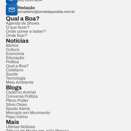
(83) 3315-3204
Redação
jornalismo@jornaldaparaiba.com.br
Qual a Boa?
Agenda de Shows
O que fazer?
Onde comer e beber?
Onde ficar?
Notícias
Bichos
Cultura
Economia
Educação
Política
Qual a Boa?
Cotidiano
Saúde
Tecnologia
Meio Ambiente
Blogs
Caderno Animal
Conversa Política
Pleno Poder
Sílvio Osias
Saúde Alerta
Mercado em Movimento
Papo Íntimo
Mais
Últimas Notícias
Tábuas de Marés em João Pessoa