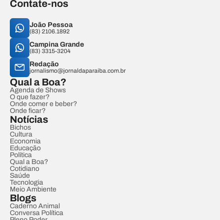
Contate-nos
João Pessoa
(83) 2106.1892
Campina Grande
(83) 3315-3204
Redação
jornalismo@jornaldaparaiba.com.br
Qual a Boa?
Agenda de Shows
O que fazer?
Onde comer e beber?
Onde ficar?
Notícias
Bichos
Cultura
Economia
Educação
Política
Qual a Boa?
Cotidiano
Saúde
Tecnologia
Meio Ambiente
Blogs
Caderno Animal
Conversa Política
Pleno Poder