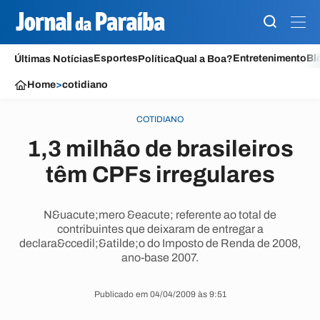
Esportes
Entretenimento
Bl
Últimas Notícias
Política
Qual a Boa?
Home
>
cotidiano
COTIDIANO
1,3 milhão de brasileiros
têm CPFs irregulares
N&uacute;mero &eacute; referente ao total de
contribuintes que deixaram de entregar a
declara&ccedil;&atilde;o do Imposto de Renda de 2008,
ano-base 2007.
Publicado em 04/04/2009 às 9:51